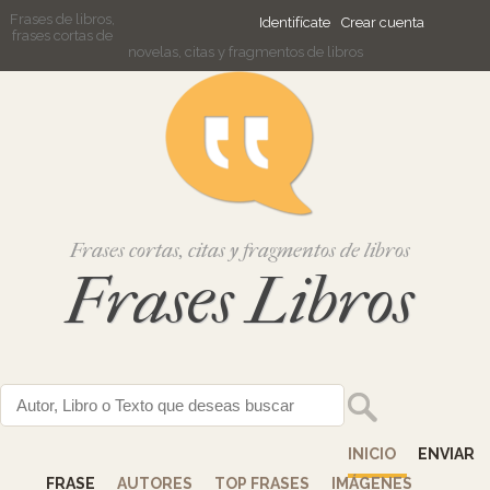
Frases de libros,
Identifícate
Crear cuenta
frases cortas de
novelas, citas y fragmentos de libros
Frases cortas, citas y fragmentos de libros
Frases Libros
INICIO
ENVIAR
FRASE
AUTORES
TOP FRASES
IMÁGENES