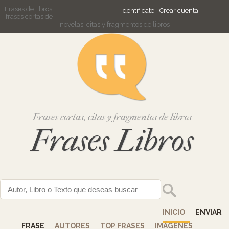
Frases de libros,
Identifícate
Crear cuenta
frases cortas de
novelas, citas y fragmentos de libros
Frases cortas, citas y fragmentos de libros
Frases Libros
INICIO
ENVIAR
FRASE
AUTORES
TOP FRASES
IMÁGENES