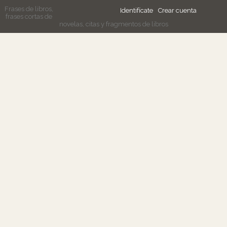
Frases de libros,
Identifícate
Crear cuenta
frases cortas de
novelas, citas y fragmentos de libros