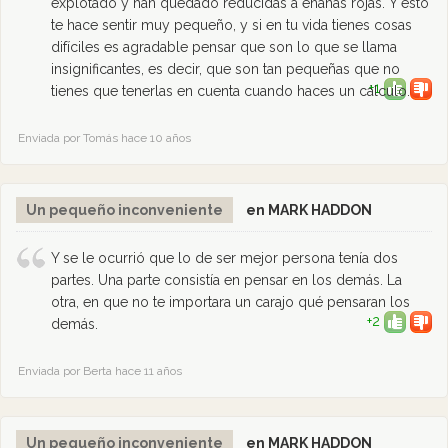
explotado y han quedado reducidas a enanas rojas. Y esto
te hace sentir muy pequeño, y si en tu vida tienes cosas
difíciles es agradable pensar que son lo que se llama
insignificantes, es decir, que son tan pequeñas que no
+1
tienes que tenerlas en cuenta cuando haces un cálculo.
Enviada por Tomás hace 10 años
Un pequeño inconveniente
en MARK HADDON
Y se le ocurrió que lo de ser mejor persona tenía dos
partes. Una parte consistía en pensar en los demás. La
otra, en que no te importara un carajo qué pensaran los
+2
demás.
Enviada por Berta hace 11 años
Un pequeño inconveniente
en MARK HADDON