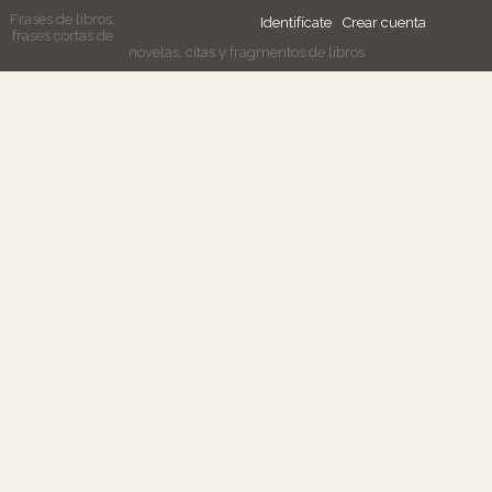
Frases de libros,
Identifícate
Crear cuenta
frases cortas de
novelas, citas y fragmentos de libros