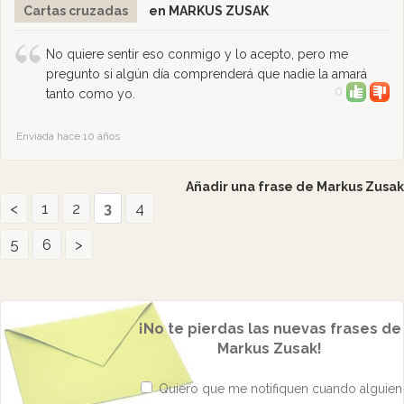
Cartas cruzadas
en MARKUS ZUSAK
No quiere sentir eso conmigo y lo acepto, pero me
pregunto si algún día comprenderá que nadie la amará
0
tanto como yo.
Enviada hace 10 años
Añadir una frase de Markus Zusak
<
1
2
3
4
5
6
>
¡No te pierdas las nuevas frases de
Markus Zusak!
Quiero que me notifiquen cuando alguien