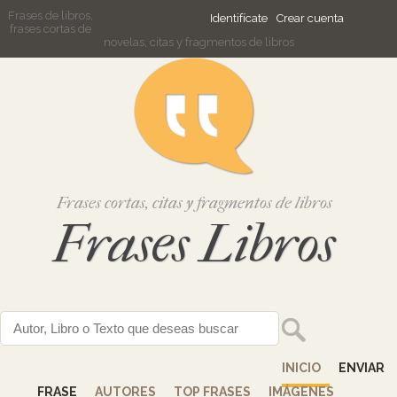
Frases de libros,
Identifícate
Crear cuenta
frases cortas de
novelas, citas y fragmentos de libros
Frases cortas, citas y fragmentos de libros
Frases Libros
INICIO
ENVIAR
FRASE
AUTORES
TOP FRASES
IMÁGENES