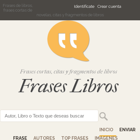
Frases de libros,
Identifícate
Crear cuenta
frases cortas de
novelas, citas y fragmentos de libros
Frases cortas, citas y fragmentos de libros
Frases Libros
INICIO
ENVIAR
FRASE
AUTORES
TOP FRASES
IMÁGENES