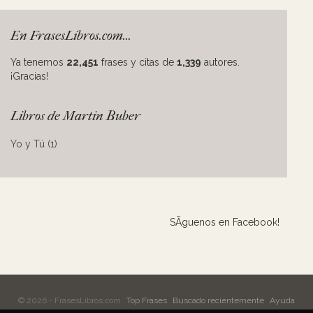
En FrasesLibros.com...
Ya tenemos
22,451
frases y citas de
1,339
autores.
¡Gracias!
Libros de Martin Buber
Yo y Tú (1)
SÃ­guenos en Facebook!
© 2026 - FrasesLibros.com
Top Frases
Buscado recientemente
Ayuda