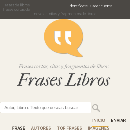
Frases de libros,
Identifícate
Crear cuenta
frases cortas de
novelas, citas y fragmentos de libros
Frases cortas, citas y fragmentos de libros
Frases Libros
INICIO
ENVIAR
FRASE
AUTORES
TOP FRASES
IMÁGENES