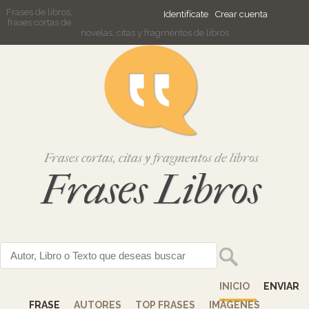
Frases de libros,
Identifícate
Crear cuenta
frases cortas de
novelas, citas y fragmentos de libros
Frases cortas, citas y fragmentos de libros
Frases Libros
INICIO
ENVIAR
FRASE
AUTORES
TOP FRASES
IMÁGENES