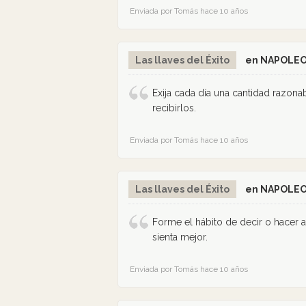
Enviada por Tomás hace 10 años
Las llaves del Éxito
en NAPOLEO
Exija cada día una cantidad razona
recibirlos.
Enviada por Tomás hace 10 años
Las llaves del Éxito
en NAPOLEO
Forme el hábito de decir o hacer 
sienta mejor.
Enviada por Tomás hace 10 años