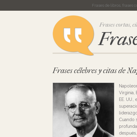
Frases de libros, frases 
Frases cortas, ci
Frase
Frases célebres y citas de N
Napoleon
Virginia,
EE. UU.,
superaci
liderazg
Cuando s
profunda
después, 