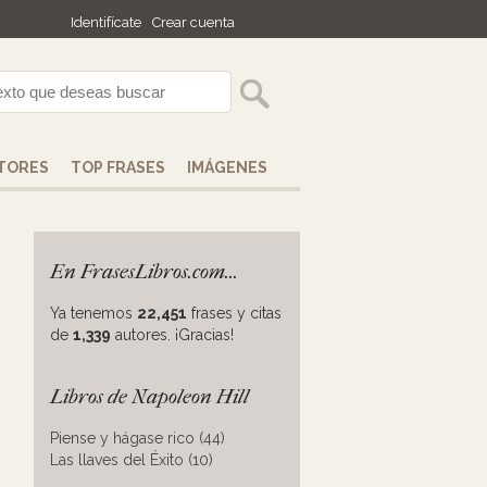
Identifícate
Crear cuenta
TORES
TOP FRASES
IMÁGENES
En FrasesLibros.com...
Ya tenemos
22,451
frases y citas
de
1,339
autores. ¡Gracias!
Libros de Napoleon Hill
Piense y hágase rico (44)
Las llaves del Éxito (10)