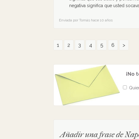
negativa significa que usted soca
Enviada por Tomás hace 10 años
1
2
3
4
5
6
>
¡No t
Quier
Añadir una frase de Napo