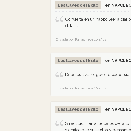
Las llaves del Éxito
en NAPOLEO
Convierta en un hábito leer a diari
delante.
Enviada por Tomás hace 10 años
Las llaves del Éxito
en NAPOLEO
Debe cultivar el genio creador si
Enviada por Tomás hace 10 años
Las llaves del Éxito
en NAPOLEO
Su actitud mental le da poder a to
significa que sus actos y pensamie