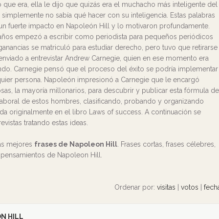
 que era, ella le dijo que quizás era el muchacho más inteligente del
simplemente no sabía qué hacer con su inteligencia. Estas palabras
 un fuerte impacto en Napoleón Hill y lo motivaron profundamente.
 años empezó a escribir como periodista para pequeños periódicos
anancias se matriculó para estudiar derecho, pero tuvo que retirarse
nviado a entrevistar Andrew Carnegie, quien en ese momento era
do. Carnegie pensó que el proceso del éxito se podría implementar
lquier persona. Napoleón impresionó a Carnegie que le encargó
sas, la mayoría millonarios, para descubrir y publicar esta fórmula de
da laboral de estos hombres, clasificando, probando y organizando
da originalmente en el libro Laws of success. A continuación se
evistas tratando estas ideas.
las mejores
frases de Napoleon Hill
. Frases cortas, frases célebres,
y pensamientos de Napoleon Hill.
Ordenar por:
visitas
|
votos
|
fech
N HILL