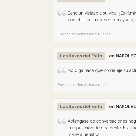
Eche un vistazo a su vida. ¿Es rítm
con el físico, a comer con ayunar,
Enviada por Tomás hace 10 años
Las llaves del Éxito
en NAPOLEO
No diga nada que no refleje su acti
Enviada por Tomás hace 10 años
Las llaves del Éxito
en NAPOLEO
Abténgase de conversaciones negati
la reputación de otra gente. Esas
manera negativa.