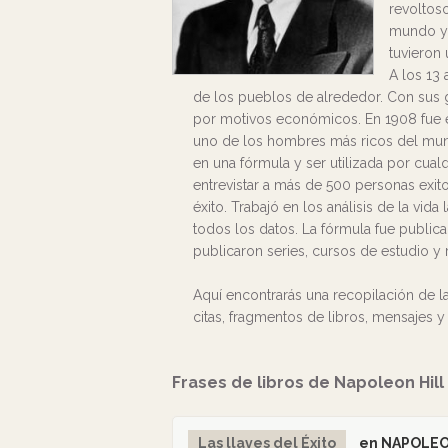
revoltoso
mundo y 
tuvieron
A los 13
de los pueblos de alrededor. Con sus g
por motivos económicos. En 1908 fue e
uno de los hombres más ricos del mun
en una fórmula y ser utilizada por cua
entrevistar a más de 500 personas exito
éxito. Trabajó en los análisis de la vi
todos los datos. La fórmula fue publica
publicaron series, cursos de estudio y r
Aquí encontrarás una recopilación de 
citas, fragmentos de libros, mensajes 
Frases de libros de Napoleon Hill
Las llaves del Éxito
en NAPOLEO