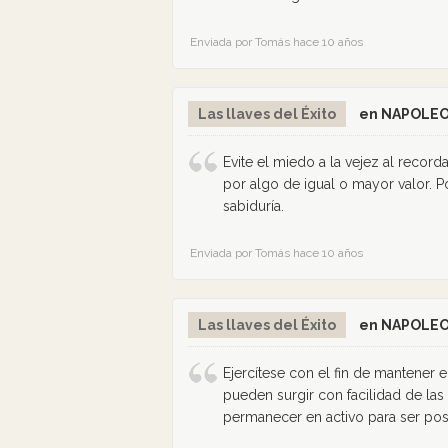
Enviada por Tomás hace 10 años
Las llaves del Éxito
en NAPOLEO
Evite el miedo a la vejez al record
por algo de igual o mayor valor. P
sabiduría.
Enviada por Tomás hace 10 años
Las llaves del Éxito
en NAPOLEO
Ejercítese con el fin de mantener
pueden surgir con facilidad de las
permanecer en activo para ser posi