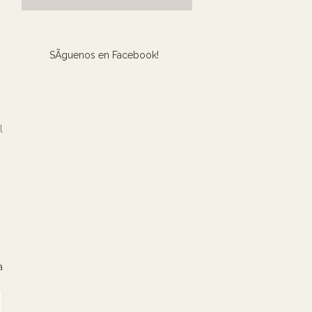
SÃ­guenos en Facebook!
l
a