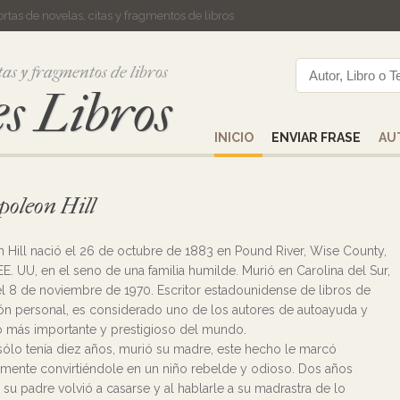
cortas de novelas, citas y fragmentos de libros
tas y fragmentos de libros
s Libros
INICIO
ENVIAR FRASE
AU
apoleon Hill
 Hill nació el 26 de octubre de 1883 en Pound River, Wise County,
 EE. UU, en el seno de una familia humilde. Murió en Carolina del Sur,
 el 8 de noviembre de 1970. Escritor estadounidense de libros de
ón personal, es considerado uno de los autores de autoayuda y
o más importante y prestigioso del mundo.
ólo tenía diez años, murió su madre, este hecho le marcó
mente convirtiéndole en un niño rebelde y odioso. Dos años
su padre volvió a casarse y al hablarle a su madrastra de lo