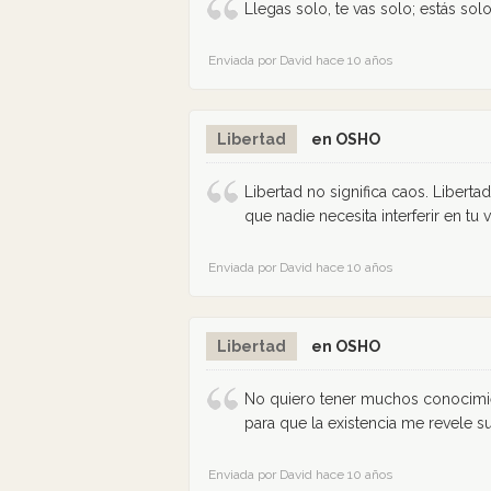
Llegas solo, te vas solo; estás sol
Enviada por David hace 10 años
Libertad
en OSHO
Libertad no significa caos. Liberta
que nadie necesita interferir en tu v
Enviada por David hace 10 años
Libertad
en OSHO
No quiero tener muchos conocimie
para que la existencia me revele su
Enviada por David hace 10 años