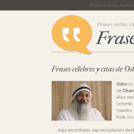
Frases de libros, frases 
Frases cortas, ci
Frase
Frases célebres y citas de Os
Osho
(11
de
Chan
años se
ochenta
maestro e
India, lo
Aquí encontrarás una recopilación de 