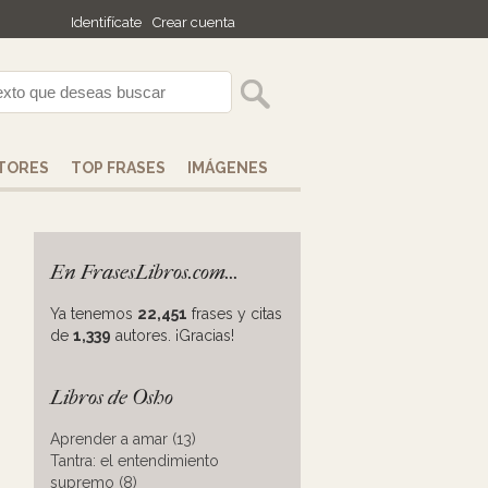
Identifícate
Crear cuenta
TORES
TOP FRASES
IMÁGENES
En FrasesLibros.com...
Ya tenemos
22,451
frases y citas
s
de
1,339
autores. ¡Gracias!
Libros de Osho
Aprender a amar (13)
Tantra: el entendimiento
supremo (8)