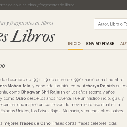
cortas de novelas, citas y fragmentos de libros
tas y fragmentos de libros
s Libros
INICIO
ENVIAR FRASE
AU
ho
 de diciembre de 1931 - 19 de enero de 1990), nació con el nombre
dra Mohan Jain
, y conocido también como
Acharya Rajnísh
en lo
senta, como
Bhagwan Shri Rajnísh
en los años setenta y años
, y como
Osho
desde los años noventa. Fue un místico indio, gurú y
spiritual que inspiró un controvertido movimiento espiritual en la
s Estados Unidos, los Países Bajos, Alemania, y muchos otros países.
las mejores
frases de Osho
. Frases cortas, frases célebres, citas,