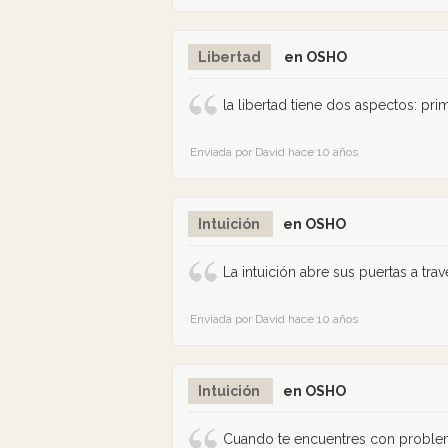
Libertad
en OSHO
la libertad tiene dos aspectos: pri
Enviada por David hace 10 años
Intuición
en OSHO
La intuición abre sus puertas a tra
Enviada por David hace 10 años
Intuición
en OSHO
Cuando te encuentres con problem