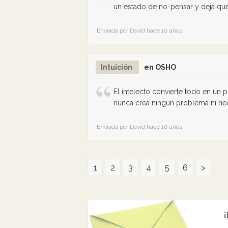
un estado de no-pensar y deja que t
Enviada por David hace 10 años
Intuición
en OSHO
El intelecto convierte todo en un 
nunca crea ningún problema ni nec
Enviada por David hace 10 años
1
2
3
4
5
6
>
¡