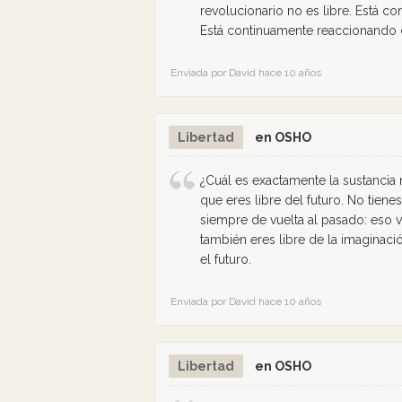
revolucionario no es libre. Está c
Está continuamente reaccionando c
Enviada por David hace 10 años
Libertad
en OSHO
¿Cuál es exactamente la sustancia 
que eres libre del futuro. No tiene
siempre de vuelta al pasado: eso va
también eres libre de la imaginació
el futuro.
Enviada por David hace 10 años
Libertad
en OSHO