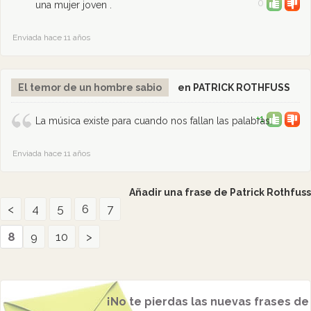
0
una mujer joven .
Enviada hace 11 años
El temor de un hombre sabio
en PATRICK ROTHFUSS
+1
La música existe para cuando nos fallan las palabras.
Enviada hace 11 años
Añadir una frase de Patrick Rothfuss
<
4
5
6
7
8
9
10
>
¡No te pierdas las nuevas frases de