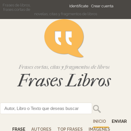
Frases de libros,
Identifícate
Crear cuenta
frases cortas de
novelas, citas y fragmentos de libros
Frases cortas, citas y fragmentos de libros
Frases Libros
INICIO
ENVIAR
FRASE
AUTORES
TOP FRASES
IMÁGENES