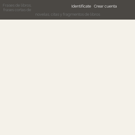
Frases de libros,
Identifícate
Crear cuenta
frases cortas de
novelas, citas y fragmentos de libros