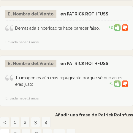
El Nombre del Viento
en PATRICK ROTHFUSS
+2
Demasiada sinceridad te hace parecer falso.
Enviada hace 11 años
El Nombre del Viento
en PATRICK ROTHFUSS
Tu imagen es aún más repugnante porque sé que antes
+1
eras justo.
Enviada hace 11 años
Añadir una frase de Patrick Rothfuss
<
1
2
3
4