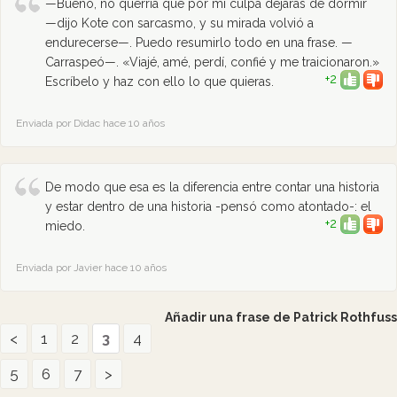
—Bueno, no querría que por mi culpa dejaras de dormir
—dijo Kote con sarcasmo, y su mirada volvió a
endurecerse—. Puedo resumirlo todo en una frase. —
Carraspeó—. «Viajé, amé, perdí, confié y me traicionaron.»
+2
Escríbelo y haz con ello lo que quieras.
Enviada por Didac hace 10 años
De modo que esa es la diferencia entre contar una historia
y estar dentro de una historia -pensó como atontado-: el
+2
miedo.
Enviada por Javier hace 10 años
Añadir una frase de Patrick Rothfuss
<
1
2
3
4
5
6
7
>