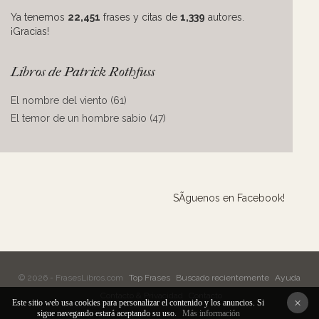
Ya tenemos
22,451
frases y citas de
1,339
autores.
¡Gracias!
Libros de Patrick Rothfuss
El nombre del viento (61)
El temor de un hombre sabio (47)
SÃ­guenos en Facebook!
© 2026 - FrasesLibros.com
Top Frases
Buscado recientemente
Ayuda
Contacto & Privacidad
Contacto
×
Este sitio web usa cookies para personalizar el contenido y los anuncios. Si
sigue navegando estará aceptando su uso.
Más información