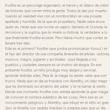
Kvothe es un personaje legendario, el héroe y el villano de miles
de historias que corren entre la gente. Todos le dan por muerto,
cuando en realidad vive con un nombre falso en una posada
apartada y humilde, de la que es propietario. Nadie sabe ahora
quién es. Hasta que una noche un viajero, llamado el Cronista, le
reconoce y le suplica que le revele su historia, la verdadera, a lo
que finalmente Kvothe accede. Pero habrá mucho que contar, le
llevará tres días.
Este es el primero? Kvothe (que podría pronunciarse ´Kuouz´) es
el hijo del director de una compañía itinerante de artistas -actores,
músicos, magos, juglares y acróbatas- cuya llegada a los
pueblos y ciudades siempre es un motivo de alegría. En ese
ambiente Kvothe, un niño prodigio muy alegre y servicial,
aprende distintas artes. Para él, la magia no existe; sabe que son
trucos. Hasta que un día se tropieza con Abenthy, un viejo mago
que ha dominado los arcanos del saber, y le ve llamar al viento.
Desde ese momento Kvothe solo anhela aprender la gran magia
de conocer el nombre auténtico de las cosas. Pero ese es un
conocimiento peligroso y Abenthy, que intuye en el niño un gran
don, le enseña con cautela mientras lo prepara para que un día