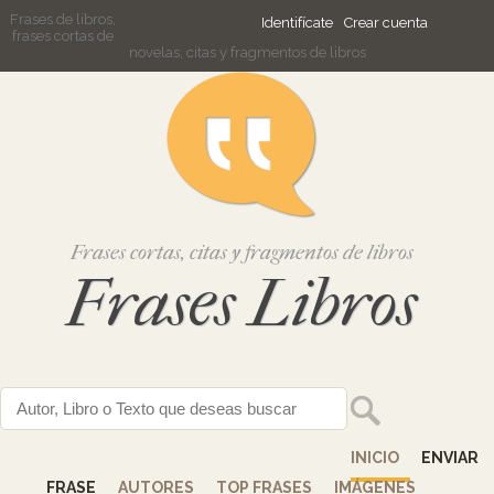
Frases de libros,
Identifícate
Crear cuenta
frases cortas de
novelas, citas y fragmentos de libros
Frases cortas, citas y fragmentos de libros
Frases Libros
INICIO
ENVIAR
FRASE
AUTORES
TOP FRASES
IMÁGENES