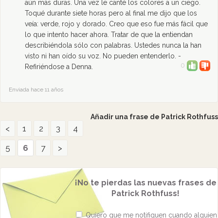
aún más duras. Una vez le canté los colores a un ciego.
Toqué durante siete horas pero al final me dijo que los
veía: verde, rojo y dorado. Creo que eso fue más fácil que
lo que intento hacer ahora. Tratar de que la entiendan
describiéndola sólo con palabras. Ustedes nunca la han
visto ni han oído su voz. No pueden entenderlo. -
0
Refiriéndose a Denna.
Enviada hace 11 años
Añadir una frase de Patrick Rothfuss
<
1
2
3
4
5
6
7
>
¡No te pierdas las nuevas frases de
Patrick Rothfuss!
Quiero que me notifiquen cuando alguien