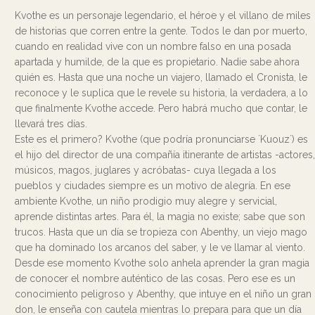
Kvothe es un personaje legendario, el héroe y el villano de miles
de historias que corren entre la gente. Todos le dan por muerto,
cuando en realidad vive con un nombre falso en una posada
apartada y humilde, de la que es propietario. Nadie sabe ahora
quién es. Hasta que una noche un viajero, llamado el Cronista, le
reconoce y le suplica que le revele su historia, la verdadera, a lo
que finalmente Kvothe accede. Pero habrá mucho que contar, le
llevará tres días.
Este es el primero? Kvothe (que podría pronunciarse ´Kuouz´) es
el hijo del director de una compañía itinerante de artistas -actores,
músicos, magos, juglares y acróbatas- cuya llegada a los
pueblos y ciudades siempre es un motivo de alegría. En ese
ambiente Kvothe, un niño prodigio muy alegre y servicial,
aprende distintas artes. Para él, la magia no existe; sabe que son
trucos. Hasta que un día se tropieza con Abenthy, un viejo mago
que ha dominado los arcanos del saber, y le ve llamar al viento.
Desde ese momento Kvothe solo anhela aprender la gran magia
de conocer el nombre auténtico de las cosas. Pero ese es un
conocimiento peligroso y Abenthy, que intuye en el niño un gran
don, le enseña con cautela mientras lo prepara para que un día