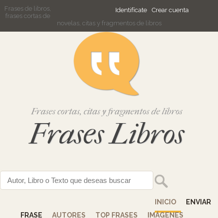
Frases de libros,
Identifícate
Crear cuenta
frases cortas de
novelas, citas y fragmentos de libros
Frases cortas, citas y fragmentos de libros
Frases Libros
INICIO
ENVIAR
FRASE
AUTORES
TOP FRASES
IMÁGENES