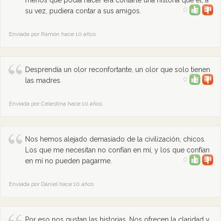
menos que podía hacer era contarle una historia que él, a
0
su vez, pudiera contar a sus amigos.
Enviada por Ramón hace 10 años
Desprendía un olor reconfortante, un olor que solo tienen
0
las madres.
Enviada por Celestina hace 10 años
Nos hemos alejado demasiado de la civilización, chicos.
Los que me necesitan no confían en mí, y los que confían
0
en mí no pueden pagarme.
Enviada por Daniel hace 10 años
Por eso nos gustan las historias. Nos ofrecen la claridad y