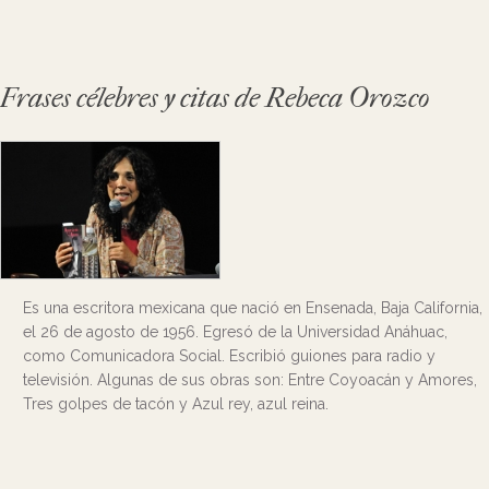
Frases célebres y citas de Rebeca Orozco
Es una escritora mexicana que nació en Ensenada, Baja California,
el 26 de agosto de 1956. Egresó de la Universidad Anáhuac,
como Comunicadora Social. Escribió guiones para radio y
televisión. Algunas de sus obras son: Entre Coyoacán y Amores,
Tres golpes de tacón y Azul rey, azul reina.