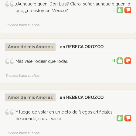
¿Aunque piquen, Don Luis? Claro, señor, aunque piquen, o
0
qué, ¿no estoy en México?
Enviada hace 11 años
Amor de mis Amores
en REBECA OROZCO
+1
Más vale rodear que rodar.
Enviada hace 11 años
Amor de mis Amores
en REBECA OROZCO
Y luego de volar en un cielo de fuegos artificiales,
0
desciende, cae al vacío.
Enviada hace 11 años