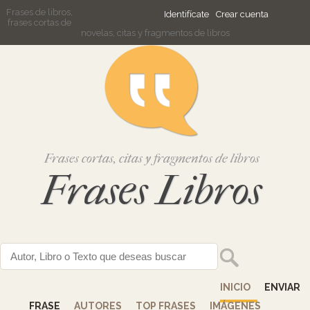
Frases de libros,
Identifícate
Crear cuenta
frases cortas de
novelas, citas y fragmentos de libros
Frases cortas, citas y fragmentos de libros
Frases Libros
INICIO
ENVIAR
FRASE
AUTORES
TOP FRASES
IMÁGENES