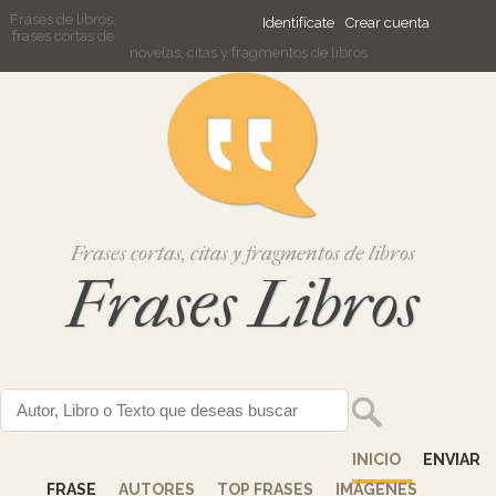
Frases de libros,
Identifícate
Crear cuenta
frases cortas de
novelas, citas y fragmentos de libros
Frases cortas, citas y fragmentos de libros
Frases Libros
INICIO
ENVIAR
FRASE
AUTORES
TOP FRASES
IMÁGENES