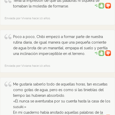
Tenía la impresión de que las palabras ni siquiera se
+1
tomaban la molestia de formarse.
Enviada por Viviana hace 10 años
Poco a poco, Chibi empezó a formar parte de nuestra
rutina diaria, de igual manera que una pequeña corriente
de agua brota de un manantial, empapa el suelo y perfila
+1
una inclinación imperceptible en el terreno.
Enviada por Viviana hace 10 años
Me gustaría saberlo todo de aquellas horas, tan escuetas
como gotas de agua, pero es como si las tinieblas del
tiempo las hubieran absorbido.
«Él nunca se aventuraba por su cuenta hasta la casa de los
susuki.»
En mi cuaderno había anotado aquellas palabras de la