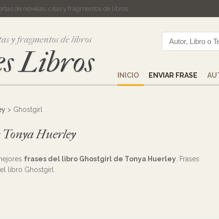
cortas de novelas, citas y fragmentos de libros
tas y fragmentos de libros
s Libros
INICIO
ENVIAR FRASE
AU
ey
> Ghostgirl
de Tonya Huerley
 mejores
frases del libro Ghostgirl de Tonya Huerley
. Frases
el libro Ghostgirl.