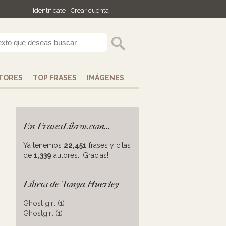
Identifícate
Crear cuenta
TORES
TOP FRASES
IMÁGENES
En FrasesLibros.com...
Ya tenemos
22,451
frases y citas
de
1,339
autores. ¡Gracias!
Libros de Tonya Huerley
Ghost girl (1)
Ghostgirl (1)