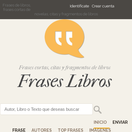
Frases de libros,
Identifícate
Crear cuenta
frases cortas de
novelas, citas y fragmentos de libros
Frases cortas, citas y fragmentos de libros
Frases Libros
INICIO
ENVIAR
FRASE
AUTORES
TOP FRASES
IMÁGENES