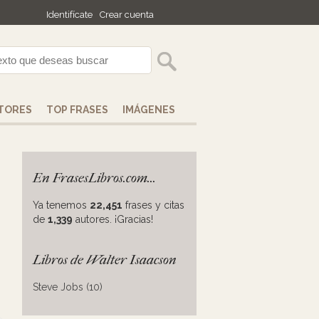
Identifícate
Crear cuenta
TORES
TOP FRASES
IMÁGENES
En FrasesLibros.com...
Ya tenemos
22,451
frases y citas
de
1,339
autores. ¡Gracias!
Libros de Walter Isaacson
Steve Jobs (10)