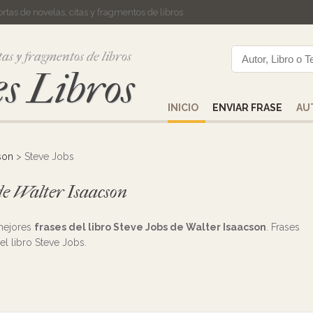
cortas de novelas, citas y fragmentos de libros
tas y fragmentos de libros
s Libros
INICIO
ENVIAR FRASE
AU
son
> Steve Jobs
 de Walter Isaacson
 mejores
frases del libro Steve Jobs de Walter Isaacson
. Frases
el libro Steve Jobs.