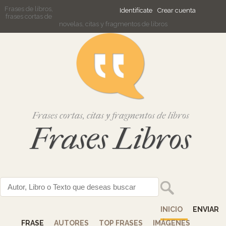
Frases de libros,
Identifícate
Crear cuenta
frases cortas de
novelas, citas y fragmentos de libros
Frases cortas, citas y fragmentos de libros
Frases Libros
INICIO
ENVIAR
FRASE
AUTORES
TOP FRASES
IMÁGENES