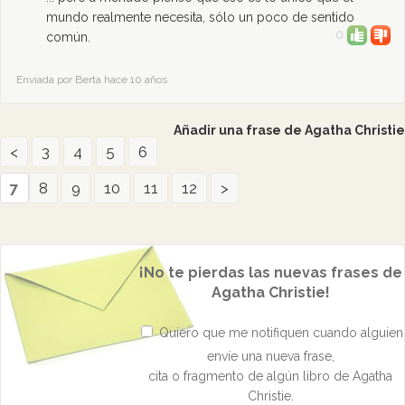
mundo realmente necesita, sólo un poco de sentido
0
común.
Enviada por Berta hace 10 años
Añadir una frase de Agatha Christie
<
3
4
5
6
7
8
9
10
11
12
>
¡No te pierdas las nuevas frases de
Agatha Christie!
Quiero que me notifiquen cuando alguien
envíe una nueva frase,
cita o fragmento de algún libro de Agatha
Christie.