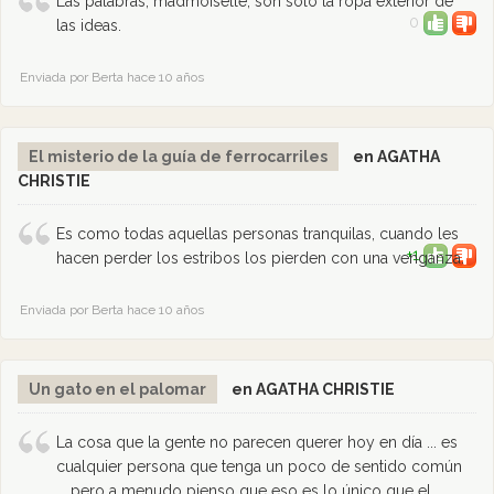
Las palabras, madmoiselle, son sólo la ropa exterior de
0
las ideas.
Enviada por Berta hace 10 años
El misterio de la guía de ferrocarriles
en AGATHA
CHRISTIE
Es como todas aquellas personas tranquilas, cuando les
+1
hacen perder los estribos los pierden con una venganza.
Enviada por Berta hace 10 años
Un gato en el palomar
en AGATHA CHRISTIE
La cosa que la gente no parecen querer hoy en día ... es
cualquier persona que tenga un poco de sentido común
... pero a menudo pienso que eso es lo único que el