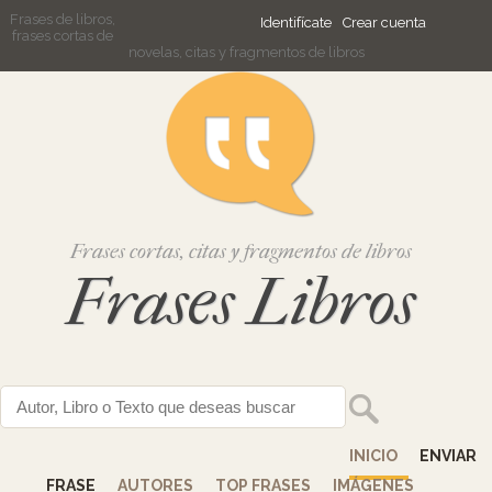
Frases de libros,
Identifícate
Crear cuenta
frases cortas de
novelas, citas y fragmentos de libros
Frases cortas, citas y fragmentos de libros
Frases Libros
INICIO
ENVIAR
FRASE
AUTORES
TOP FRASES
IMÁGENES