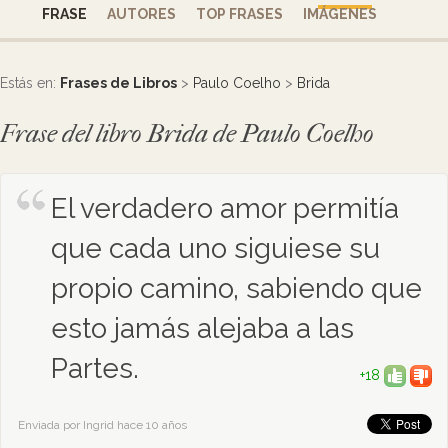
FRASE
AUTORES
TOP FRASES
IMÁGENES
Estás en:
Frases de Libros
>
Paulo Coelho
>
Brida
Frase del libro Brida de Paulo Coelho
El verdadero amor permitía
que cada uno siguiese su
propio camino, sabiendo que
esto jamás alejaba a las
Partes.
+18
Enviada por Ingrid hace 10 años