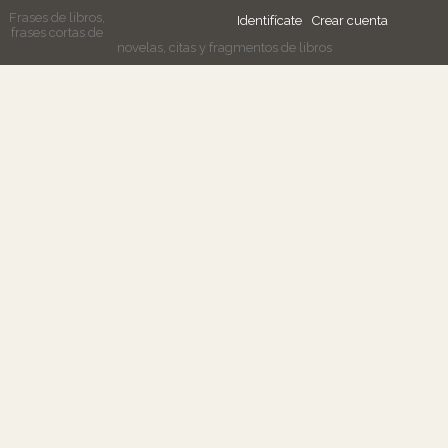
Frases de libros,
Identifícate
Crear cuenta
frases cortas de
novelas, citas y fragmentos de libros