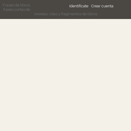
Frases de libros,
Identifícate
Crear cuenta
frases cortas de
novelas, citas y fragmentos de libros