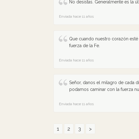
No desistas. Generalmente es la últ
Enviada hace 11 años
Que cuando nuestro corazón esté 
fuerza de la Fe.
Enviada hace 11 años
Señor, danos el milagro de cada d
podamos caminar con la fuerza nu
Enviada hace 11 años
1
2
3
>