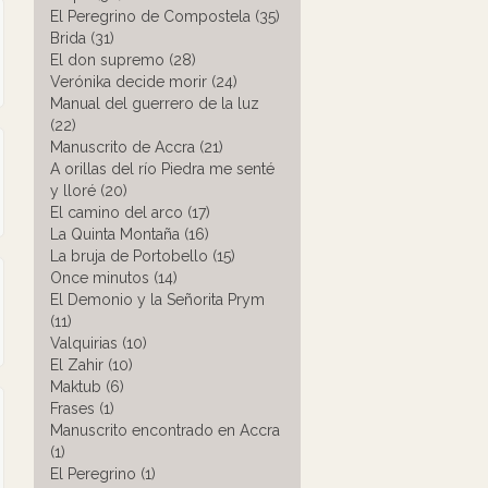
El Peregrino de Compostela (35)
Brida (31)
El don supremo (28)
Verónika decide morir (24)
Manual del guerrero de la luz
(22)
Manuscrito de Accra (21)
A orillas del río Piedra me senté
y lloré (20)
El camino del arco (17)
La Quinta Montaña (16)
La bruja de Portobello (15)
Once minutos (14)
El Demonio y la Señorita Prym
(11)
Valquirias (10)
El Zahir (10)
Maktub (6)
Frases (1)
Manuscrito encontrado en Accra
(1)
El Peregrino (1)