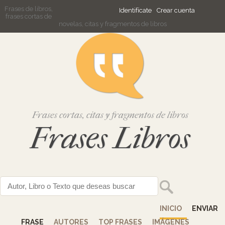
Frases de libros,
Identifícate
Crear cuenta
frases cortas de
novelas, citas y fragmentos de libros
Frases cortas, citas y fragmentos de libros
Frases Libros
INICIO
ENVIAR
FRASE
AUTORES
TOP FRASES
IMÁGENES