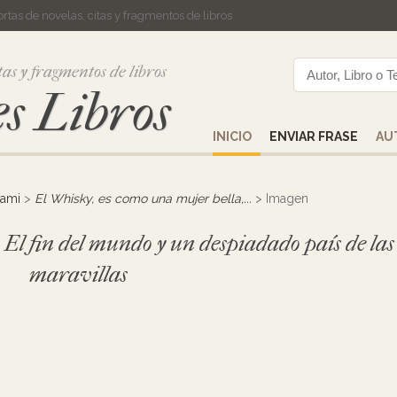
cortas de novelas, citas y fragmentos de libros
tas y fragmentos de libros
s Libros
INICIO
ENVIAR FRASE
AU
kami
>
El Whisky, es como una mujer bella,...
> Imagen
o El fin del mundo y un despiadado país de las
maravillas