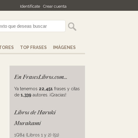
Identifícate
Crear cuenta
TORES
TOP FRASES
IMÁGENES
En FrasesLibros.com...
Ya tenemos
22,451
frases y citas
de
1,339
autores. ¡Gracias!
Libros de Haruki
Murakami
1Q84 (Libros 1 y 2) (51)