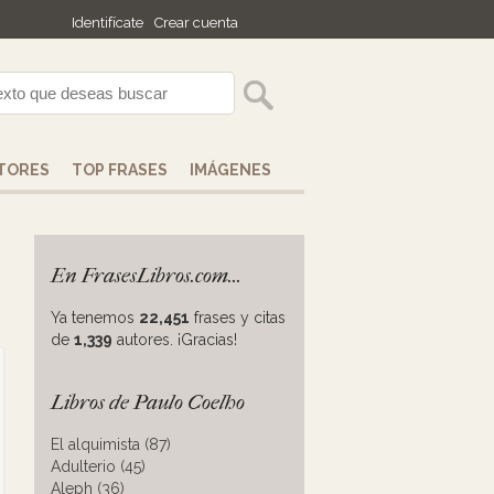
Identifícate
Crear cuenta
TORES
TOP FRASES
IMÁGENES
En FrasesLibros.com...
Ya tenemos
22,451
frases y citas
de
1,339
autores. ¡Gracias!
Libros de Paulo Coelho
El alquimista (87)
Adulterio (45)
Aleph (36)