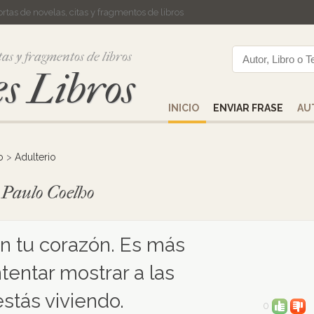
cortas de novelas, citas y fragmentos de libros
tas y fragmentos de libros
s Libros
INICIO
ENVIAR FRASE
AU
o
>
Adulterio
e Paulo Coelho
n tu corazón. Es más
tentar mostrar a las
stás viviendo.
0