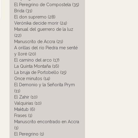
El Peregrino de Compostela (35)
Brida (31)
El don supremo (28)
Verónika decide morir (24)
Manual del guerrero de la luz
(22)
Manuscrito de Accra (21)
A orillas del río Piedra me senté
y lloré (20)
El camino del arco (17)
La Quinta Montaña (16)
La bruja de Portobello (15)
Once minutos (14)
El Demonio y la Señorita Prym
(11)
El Zahir (10)
Valquirias (10)
Maktub (6)
Frases (1)
Manuscrito encontrado en Accra
(1)
El Peregrino (1)