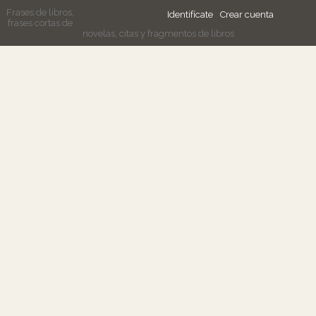
Frases de libros,
Identifícate
Crear cuenta
frases cortas de
novelas, citas y fragmentos de libros