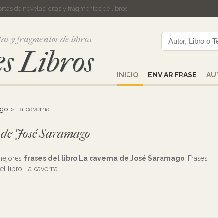
cortas de novelas, citas y fragmentos de libros
tas y fragmentos de libros
s Libros
INICIO
ENVIAR FRASE
AU
ago
> La caverna
a de José Saramago
 mejores
frases del libro La caverna de José Saramago
. Frases
el libro La caverna.