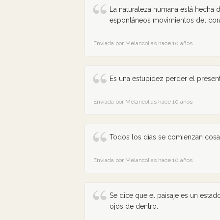
La naturaleza humana está hecha d
espontáneos movimientos del cora
Enviada por Melancolias hace 10 años
Es una estupidez perder el present
Enviada por Melancolias hace 10 años
Todos los días se comienzan cosas
Enviada por Melancolias hace 10 años
Se dice que el paisaje es un estad
ojos de dentro.