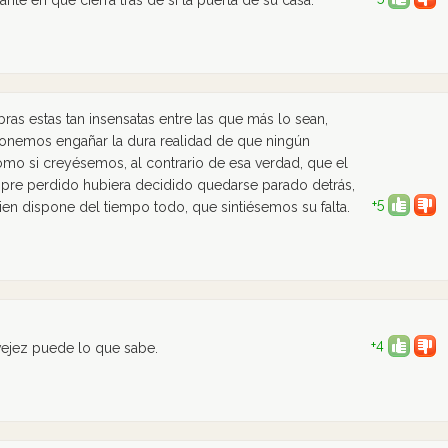
te en que cierra tras de si la puerta de su casa.
ras estas tan insensatas entre las que más lo sean,
ponemos engañar la dura realidad de que ningún
mo si creyésemos, al contrario de esa verdad, que el
re perdido hubiera decidido quedarse parado detrás,
+5
en dispone del tiempo todo, que sintiésemos su falta.
+4
vejez puede lo que sabe.