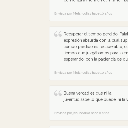
comienza a morir en el mismo instan
Enviada por Melancolias hace 10 años
Recuperar el tiempo perdido. Palab
expresión absurda con la cual su
tiempo perdido es recuperable, co
tiempo que juzgábamos para siemp
esperando, con la paciencia de qui
Enviada por Melancolias hace 10 años
Buena verdad es que ni la
juventud sabe lo que puede, ni la 
Enviada por jesusdarko hace 8 años