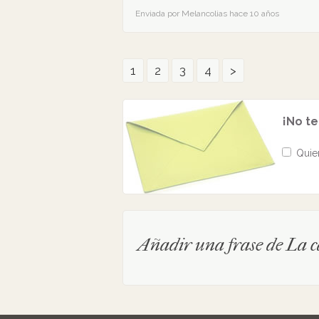
Enviada por Melancolias hace 10 años
1
2
3
4
>
¡No t
Quier
Añadir una frase de La 