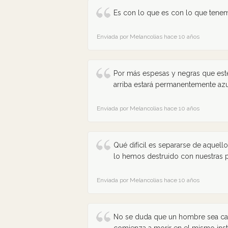
Es con lo que es con lo que tenemo
Enviada por Melancolias hace 10 años
Por más espesas y negras que esté
arriba estará permanentemente azu
Enviada por Melancolias hace 10 años
Qué difícil es separarse de aquel
lo hemos destruido con nuestras 
Enviada por Melancolias hace 10 años
No se duda que un hombre sea cap