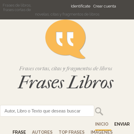
Frases de libros,
Identifícate
Crear cuenta
frases cortas de
novelas, citas y fragmentos de libros
Frases cortas, citas y fragmentos de libros
Frases Libros
INICIO
ENVIAR
FRASE
AUTORES
TOP FRASES
IMÁGENES