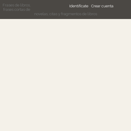
Frases de libros,
Identifícate
Crear cuenta
frases cortas de
novelas, citas y fragmentos de libros