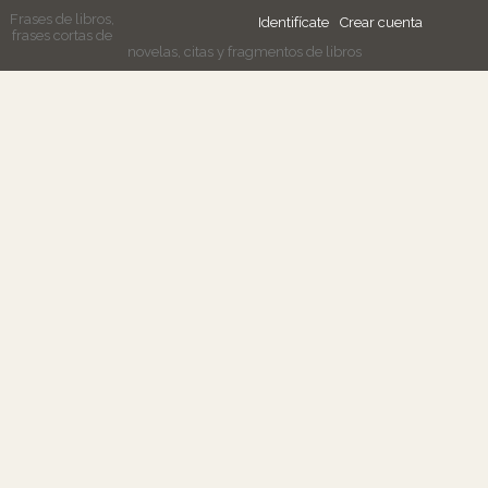
Frases de libros,
Identifícate
Crear cuenta
frases cortas de
novelas, citas y fragmentos de libros