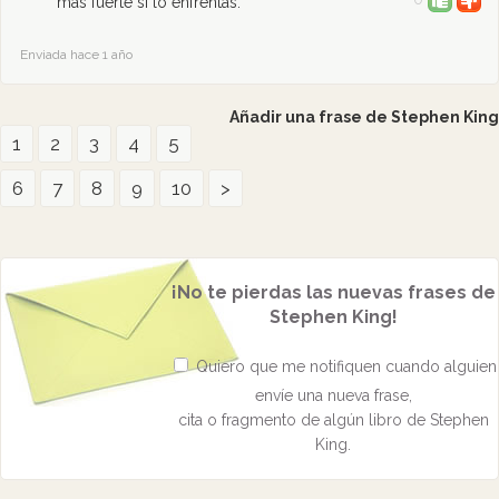
más fuerte si lo enfrentas.
Enviada hace 1 año
Añadir una frase de Stephen King
1
2
3
4
5
6
7
8
9
10
>
¡No te pierdas las nuevas frases de
Stephen King!
Quiero que me notifiquen cuando alguien
envíe una nueva frase,
cita o fragmento de algún libro de Stephen
King.