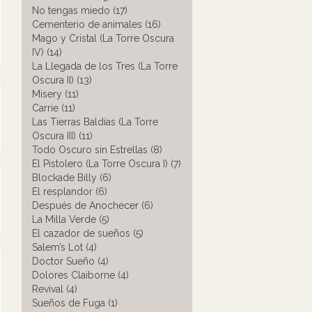
No tengas miedo (17)
Cementerio de animales (16)
Mago y Cristal (La Torre Oscura
IV) (14)
La Llegada de los Tres (La Torre
Oscura II) (13)
Misery (11)
Carrie (11)
Las Tierras Baldías (La Torre
Oscura III) (11)
Todo Oscuro sin Estrellas (8)
El Pistolero (La Torre Oscura I) (7)
Blockade Billy (6)
El resplandor (6)
Después de Anochecer (6)
La Milla Verde (5)
El cazador de sueños (5)
Salem’s Lot (4)
Doctor Sueño (4)
Dolores Claiborne (4)
Revival (4)
Sueños de Fuga (1)