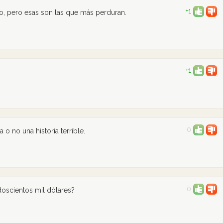
+1
ego, pero esas son las que más perduran.
+1
0
 no una historia terrible.
0
doscientos mil dólares?