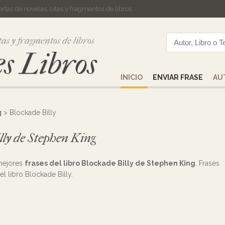
cortas de novelas, citas y fragmentos de libros
tas y fragmentos de libros
s Libros
INICIO
ENVIAR FRASE
AU
g
> Blockade Billy
illy de Stephen King
 mejores
frases del libro Blockade Billy de Stephen King
. Frases
el libro Blockade Billy.