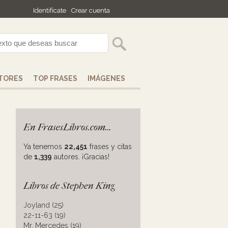
Identifícate
Crear cuenta
TORES
TOP FRASES
IMÁGENES
En FrasesLibros.com...
Ya tenemos
22,451
frases y citas
de
1,339
autores. ¡Gracias!
Libros de Stephen King
Joyland (25)
22-11-63 (19)
Mr. Mercedes (19)