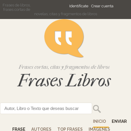
Frases de libros,
Identifícate
Crear cuenta
frases cortas de
novelas, citas y fragmentos de libros
Frases cortas, citas y fragmentos de libros
Frases Libros
INICIO
ENVIAR
FRASE
AUTORES
TOP FRASES
IMÁGENES