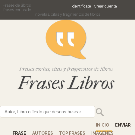
Frases de libros,
Identifícate
Crear cuenta
frases cortas de
novelas, citas y fragmentos de libros
Frases cortas, citas y fragmentos de libros
Frases Libros
INICIO
ENVIAR
FRASE
AUTORES
TOP FRASES
IMÁGENES