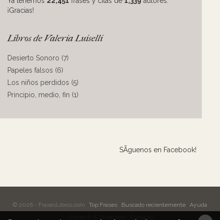
Ya tenemos
22,451
frases y citas de
1,339
autores.
¡Gracias!
Libros de Valeria Luiselli
Desierto Sonoro (7)
Papeles falsos (6)
Los niños perdidos (5)
Principio, medio, fin (1)
SÃ­guenos en Facebook!
© 2026 - FrasesLibros.com
Top Frases
Buscado recientemente
Ayuda
Contacto & Privacidad
Contacto