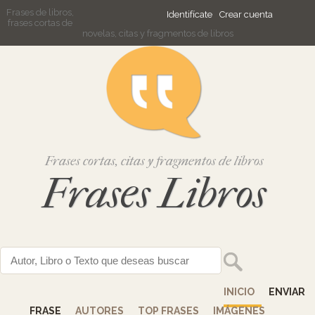
Frases de libros,
Identifícate
Crear cuenta
frases cortas de
novelas, citas y fragmentos de libros
Frases cortas, citas y fragmentos de libros
Frases Libros
INICIO
ENVIAR
FRASE
AUTORES
TOP FRASES
IMÁGENES