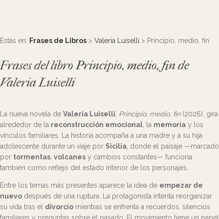
Estás en:
Frases de Libros
>
Valeria Luiselli
> Principio, medio, fin
Frases del libro Principio, medio, fin de
Valeria Luiselli
La nueva novela de
Valeria Luiselli
,
Principio, medio, fin
(2026), gira
alrededor de la
reconstrucción emocional
, la
memoria
y los
vínculos familiares. La historia acompaña a una madre y a su hija
adolescente durante un viaje por
Sicilia
, donde el paisaje —marcado
por
tormentas
,
volcanes
y cambios constantes— funciona
también como reflejo del estado interior de los personajes.
Entre los temas más presentes aparece la idea de
empezar de
nuevo
después de una ruptura. La protagonista intenta reorganizar
su vida tras el
divorcio
mientras se enfrenta a recuerdos, silencios
familiares y preguntas sobre el pasado. El movimiento tiene un papel