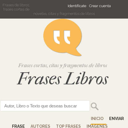
Frases de libros,
Identifícate
Crear cuenta
frases cortas de
novelas, citas y fragmentos de libros
Frases cortas, citas y fragmentos de libros
Frases Libros
INICIO
ENVIAR
FRASE
AUTORES
TOP FRASES
IMÁGENES