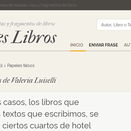
cortas de novelas, citas y fragmentos de libros
tas y fragmentos de libros
s Libros
INICIO
ENVIAR FRASE
AU
li
>
Papeles falsos
s de Valeria Luiselli
 casos, los libros que
 textos que escribimos, se
ciertos cuartos de hotel