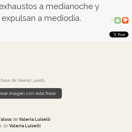
exhaustos a medianoche y
 expulsan a mediodía.
0
ase de Valeria Luiselli.
rear imagen con esta frase
falsos
de
Valeria Luiselli
os de
Valeria Luiselli