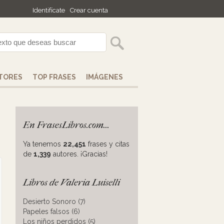
Identifícate
Crear cuenta
TORES
TOP FRASES
IMÁGENES
En FrasesLibros.com...
Ya tenemos
22,451
frases y citas
de
1,339
autores. ¡Gracias!
Libros de Valeria Luiselli
Desierto Sonoro (7)
Papeles falsos (6)
Los niños perdidos (5)