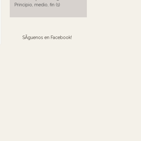
Principio, medio, fin (1)
SÃ­guenos en Facebook!