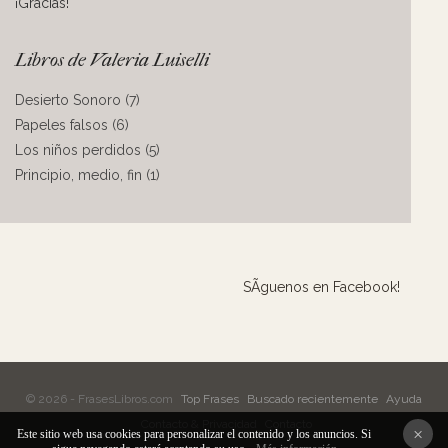
¡Gracias!
Libros de Valeria Luiselli
Desierto Sonoro (7)
Papeles falsos (6)
Los niños perdidos (5)
Principio, medio, fin (1)
SÃ­guenos en Facebook!
© 2026 - FrasesLibros.com
Top Frases
Buscado recientemente
Ayuda
Contacto & Privacidad
Contacto
×
Este sitio web usa cookies para personalizar el contenido y los anuncios. Si