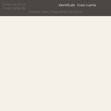
Frases de libros,
Identifícate
Crear cuenta
frases cortas de
novelas, citas y fragmentos de libros