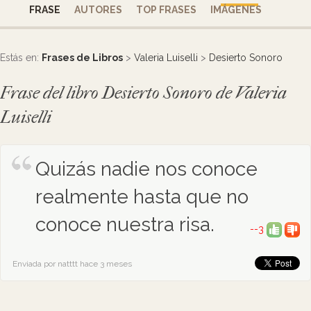
FRASE
AUTORES
TOP FRASES
IMÁGENES
Estás en:
Frases de Libros
>
Valeria Luiselli
>
Desierto Sonoro
Frase del libro Desierto Sonoro de Valeria
Luiselli
Quizás nadie nos conoce
realmente hasta que no
conoce nuestra risa.
--3
Enviada por natttt hace 3 meses