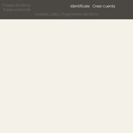
Frases de libros,
Identifícate
Crear cuenta
frases cortas de
novelas, citas y fragmentos de libros