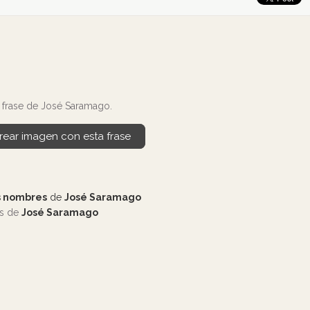
 frase de José Saramago.
rear imagen con esta frase
s nombres
de
José Saramago
os de
José Saramago