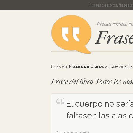
Frases de libros, frases 
Frases cortas, ci
Frase
Estás en:
Frases de Libros
>
José Saram
Frase del libro Todos los 
El cuerpo no serí
faltasen las alas d
Enviada hace 11 años