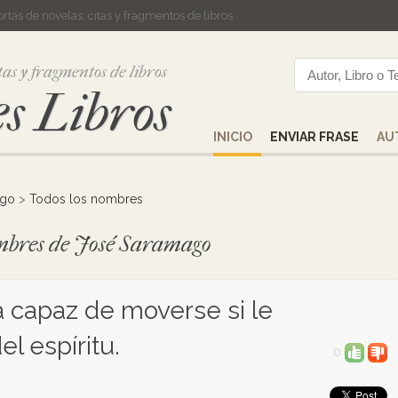
cortas de novelas, citas y fragmentos de libros
tas y fragmentos de libros
s Libros
INICIO
ENVIAR FRASE
AU
ago
>
Todos los nombres
nombres de José Saramago
a capaz de moverse si le
el espíritu.
0