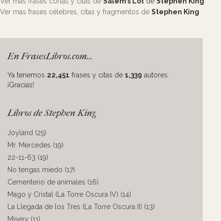
Ver más frases cortas y citas de
Salem’s Lot
de
Stephen King
Ver más frases célebres, citas y fragmentos de
Stephen King
En FrasesLibros.com...
Ya tenemos
22,451
frases y citas de
1,339
autores.
¡Gracias!
Libros de Stephen King
Joyland (25)
Mr. Mercedes (19)
22-11-63 (19)
No tengas miedo (17)
Cementerio de animales (16)
Mago y Cristal (La Torre Oscura IV) (14)
La Llegada de los Tres (La Torre Oscura II) (13)
Misery (11)