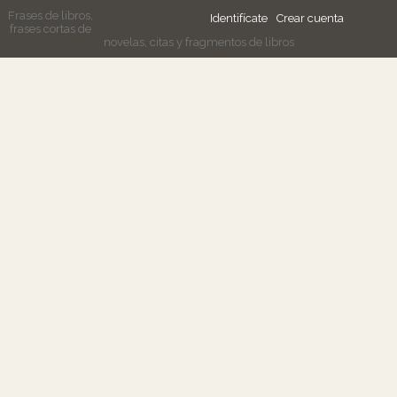
Frases de libros,
Identifícate
Crear cuenta
frases cortas de
novelas, citas y fragmentos de libros