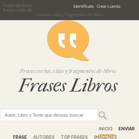
Frases de libros,
Identifícate
Crear cuenta
frases cortas de
novelas, citas y fragmentos de libros
Frases cortas, citas y fragmentos de libros
Frases Libros
INICIO
ENVIAR
FRASE
AUTORES
TOP FRASES
IMÁGENES