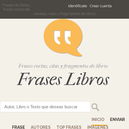
Frases de libros,
Identifícate
Crear cuenta
frases cortas de
novelas, citas y fragmentos de libros
Frases cortas, citas y fragmentos de libros
Frases Libros
INICIO
ENVIAR
FRASE
AUTORES
TOP FRASES
IMÁGENES