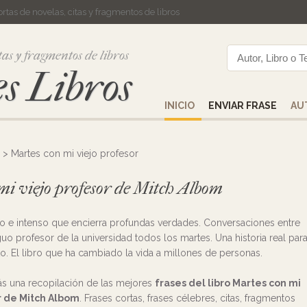
cortas de novelas, citas y fragmentos de libros
tas y fragmentos de libros
s Libros
INICIO
ENVIAR FRASE
AU
> Martes con mi viejo profesor
 mi viejo profesor de Mitch Albom
llo e intenso que encierra profundas verdades. Conversaciones entre
guo profesor de la universidad todos los martes. Una historia real par
to. El libro que ha cambiado la vida a millones de personas.
ás una recopilación de las mejores
frases del libro Martes con mi
r de Mitch Albom
. Frases cortas, frases célebres, citas, fragmentos