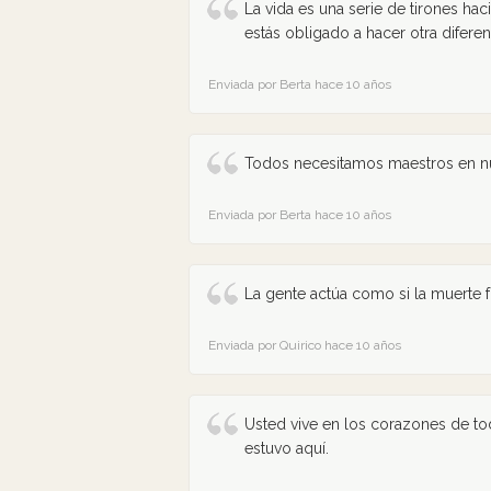
La vida es una serie de tirones hac
estás obligado a hacer otra diferen
Enviada por Berta hace 10 años
Todos necesitamos maestros en nu
Enviada por Berta hace 10 años
La gente actúa como si la muerte f
Enviada por Quirico hace 10 años
Usted vive en los corazones de to
estuvo aquí.