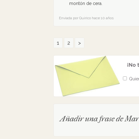
montón de cera.
Enviada por Quirico hace 10 años
1
2
>
¡No 
Quier
Añadir una frase de Mart