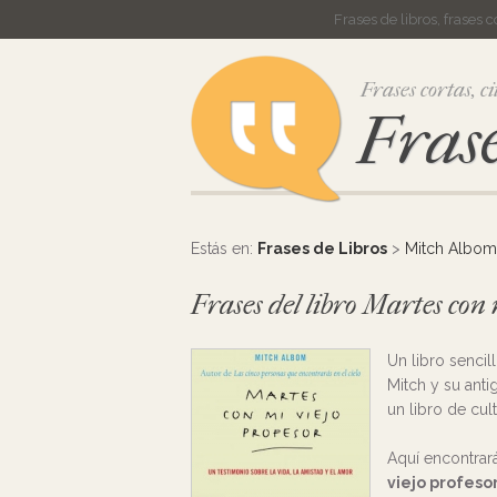
Frases de libros, frases 
Frases cortas, ci
Frase
Estás en:
Frases de Libros
>
Mitch Albom
Frases del libro Martes con
Un libro senci
Mitch y su anti
un libro de cul
Aquí encontrar
viejo profeso