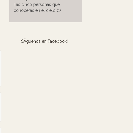
Las cinco personas que
conocerás en el cielo (1)
SÃ­guenos en Facebook!