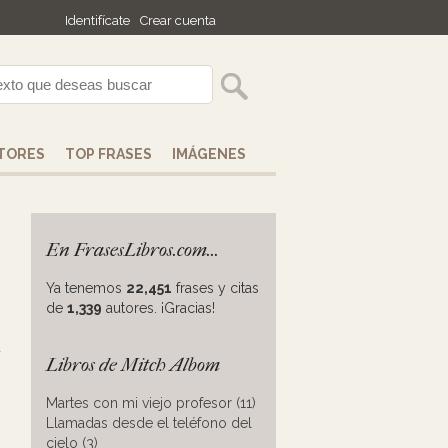
Identifícate
Crear cuenta
TORES
TOP FRASES
IMÁGENES
En FrasesLibros.com...
Ya tenemos
22,451
frases y citas
de
1,339
autores. ¡Gracias!
a
Libros de Mitch Albom
Martes con mi viejo profesor (11)
Llamadas desde el teléfono del
cielo (3)