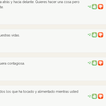
ia atrás y hacia delante. Quieres hacer una cosa pero
+4
te.
+2
estras vidas.
+2
uera contagiosa.
dos los que ha tocado y alimentado mientras usted
+2