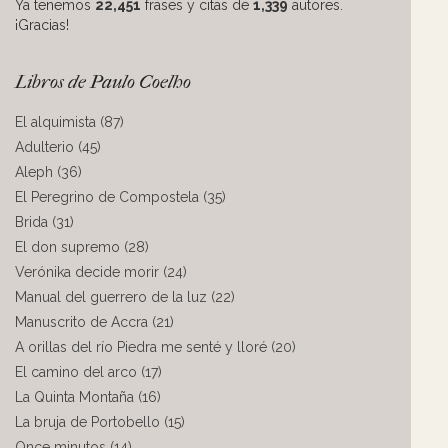
Ya tenemos
22,451
frases y citas de
1,339
autores.
¡Gracias!
Libros de Paulo Coelho
El alquimista (87)
Adulterio (45)
Aleph (36)
El Peregrino de Compostela (35)
Brida (31)
El don supremo (28)
Verónika decide morir (24)
Manual del guerrero de la luz (22)
Manuscrito de Accra (21)
A orillas del río Piedra me senté y lloré (20)
El camino del arco (17)
La Quinta Montaña (16)
La bruja de Portobello (15)
Once minutos (14)