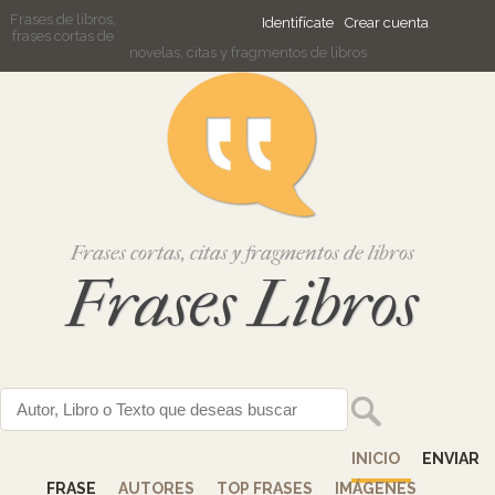
Frases de libros,
Identifícate
Crear cuenta
frases cortas de
novelas, citas y fragmentos de libros
Frases cortas, citas y fragmentos de libros
Frases Libros
INICIO
ENVIAR
FRASE
AUTORES
TOP FRASES
IMÁGENES