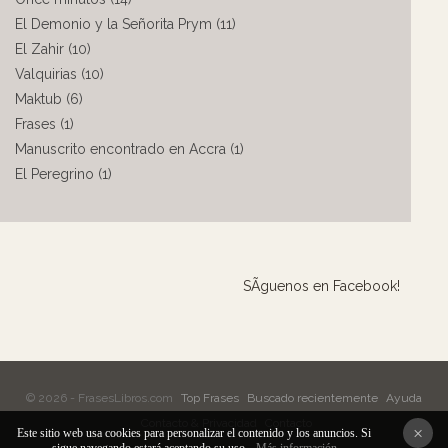
El Demonio y la Señorita Prym (11)
El Zahir (10)
Valquirias (10)
Maktub (6)
Frases (1)
Manuscrito encontrado en Accra (1)
El Peregrino (1)
SÃ­guenos en Facebook!
© 2026 - FrasesLibros.com
Top Frases
Buscado recientemente
Ayuda
Contacto & Privacidad
Contacto
×
Este sitio web usa cookies para personalizar el contenido y los anuncios. Si