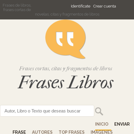
Frases de libros,
Identifícate
Crear cuenta
frases cortas de
novelas, citas y fragmentos de libros
Frases cortas, citas y fragmentos de libros
Frases Libros
INICIO
ENVIAR
FRASE
AUTORES
TOP FRASES
IMÁGENES