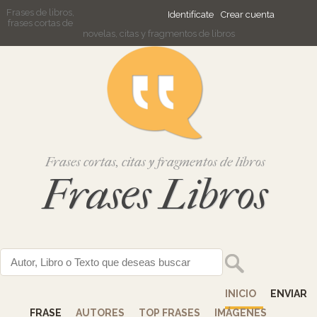
Frases de libros,
Identifícate
Crear cuenta
frases cortas de
novelas, citas y fragmentos de libros
Frases cortas, citas y fragmentos de libros
Frases Libros
INICIO
ENVIAR
FRASE
AUTORES
TOP FRASES
IMÁGENES