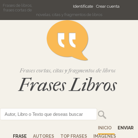
Frases de libros,
Identifícate
Crear cuenta
frases cortas de
novelas, citas y fragmentos de libros
Frases cortas, citas y fragmentos de libros
Frases Libros
INICIO
ENVIAR
FRASE
AUTORES
TOP FRASES
IMÁGENES