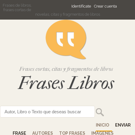
Frases de libros,
Identifícate
Crear cuenta
frases cortas de
novelas, citas y fragmentos de libros
Frases cortas, citas y fragmentos de libros
Frases Libros
INICIO
ENVIAR
FRASE
AUTORES
TOP FRASES
IMÁGENES